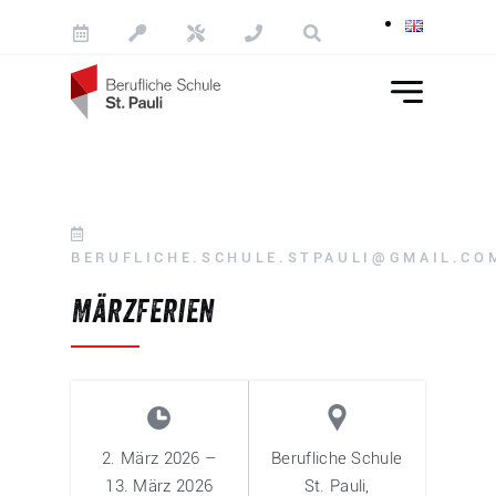
Skip to content
BERUFLICHE.SCHULE.STPAULI@GMAIL.CO
Märzferien
2. März 2026
–
Berufliche Schule
13. März 2026
St. Pauli,