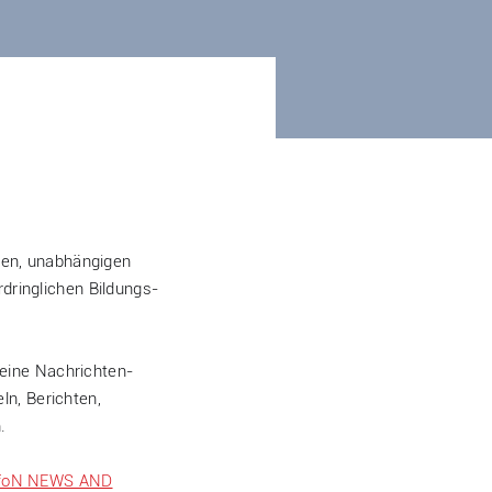
nen, unabhängigen
rdringlichen Bildungs-
 eine Nachrichten-
ln, Berichten,
.
foN NEWS AND