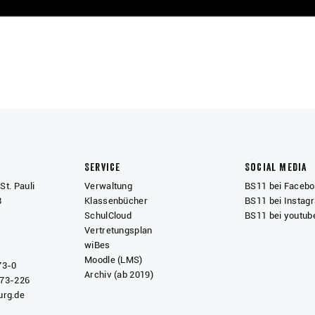
Service
Social Media
St. Pauli
Verwaltung
BS11 bei Faceb
8
Klassenbücher
BS11 bei Instag
SchulCloud
BS11 bei youtub
Vertretungsplan
wiBes
Moodle (LMS)
73-0
Archiv (ab 2019)
 73-226
rg.de