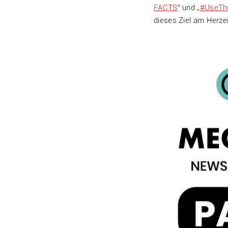
FACTS
“ und „
#UseTh
dieses Ziel am Herzen