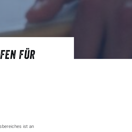
ffen für
bereiches ist an