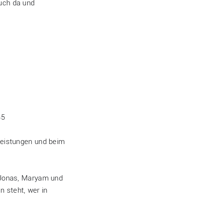
euch da und
45
leistungen und beim
 Jonas, Maryam und
 steht, wer in