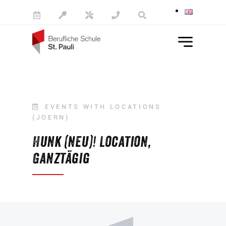
Skip to content
EVENTS WITH LOCATIONS
(JOERN)
Hunk (neu)! Location,
Ganztägig