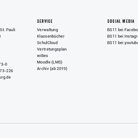
Service
Social Media
St. Pauli
Verwaltung
BS11 bei Faceb
8
Klassenbücher
BS11 bei Instag
SchulCloud
BS11 bei youtub
Vertretungsplan
wiBes
Moodle (LMS)
73-0
Archiv (ab 2019)
 73-226
rg.de