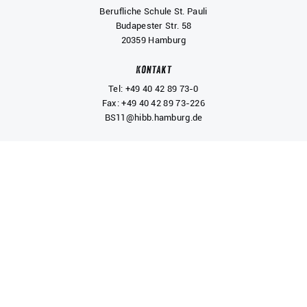
Berufliche Schule St. Pauli
Budapester Str. 58
20359 Hamburg
Kontakt
Tel: +49 40 42 89 73-0
Fax: +49 40 42 89 73-226
BS11@hibb.hamburg.de
Service
Verwaltung
Klassenbücher
SchulCloud
Vertretungsplan
wiBes
Moodle (LMS)
Archiv (ab 2019)
Social Media
BS11 bei Facebook