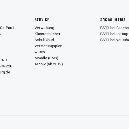
Service
Social Media
St. Pauli
Verwaltung
BS11 bei Faceb
8
Klassenbücher
BS11 bei Instag
SchulCloud
BS11 bei youtub
Vertretungsplan
wiBes
Moodle (LMS)
73-0
Archiv (ab 2019)
 73-226
rg.de