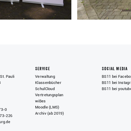
Service
Social Media
St. Pauli
Verwaltung
BS11 bei Faceb
8
Klassenbücher
BS11 bei Instag
SchulCloud
BS11 bei youtub
Vertretungsplan
wiBes
Moodle (LMS)
73-0
Archiv (ab 2019)
 73-226
rg.de