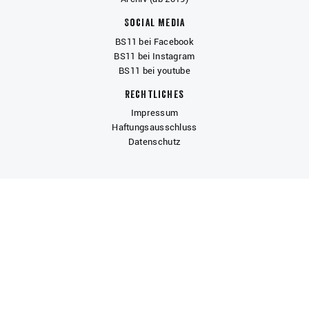
Social Media
BS11 bei Facebook
BS11 bei Instagram
BS11 bei youtube
Rechtliches
Impressum
Haftungsausschluss
Datenschutz
COPYRIGHT
© 2019 BERUFLICHE SCHULE ST. PAULI
Gefördert von