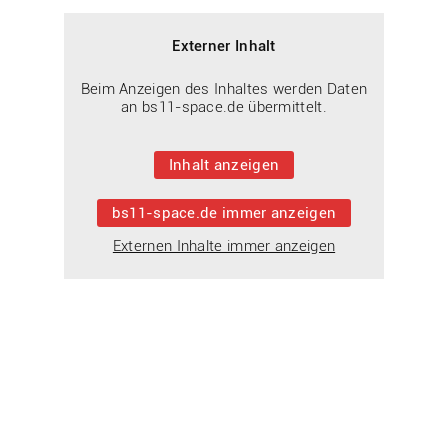
Externer Inhalt
Beim Anzeigen des Inhaltes werden Daten
an bs11-space.de übermittelt.
Inhalt anzeigen
bs11-space.de immer anzeigen
Externen Inhalte immer anzeigen
Das Tape-Art Projekt in der Entstehung
TAPEART als SCHULPROJEKT an
der BS11