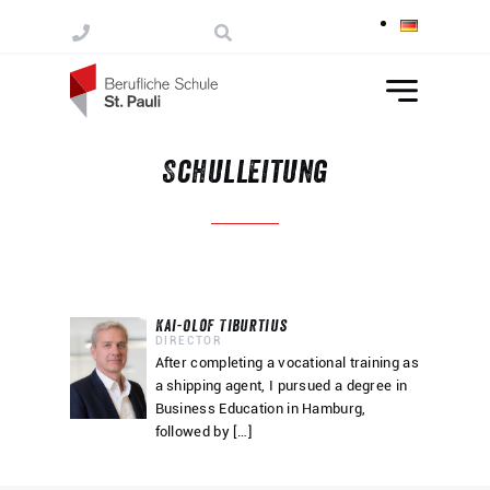
Skip to content
Schulleitung
Kai-Olof Tiburtius
DIRECTOR
After completing a vocational training as
a shipping agent, I pursued a degree in
Business Education in Hamburg,
followed by […]